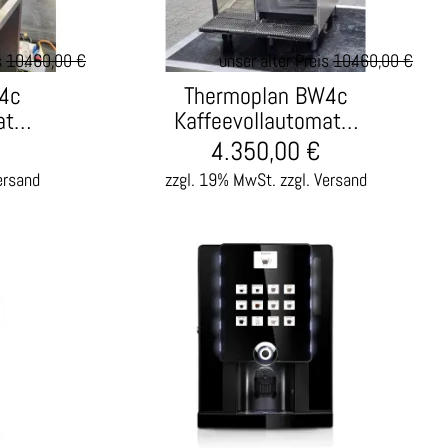
s
10.460,00 €
unser alter Preis
10.460,00 €
4c
Thermoplan BW4c
at…
Kaffeevollautomat…
4.350,00
€
ersand
zzgl. 19% MwSt.
zzgl. Versand