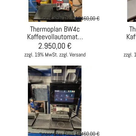
unser alter Preis
10.460,00 €
Thermoplan BW4c
Th
Kaffeevollautomat…
Kaf
2.950,00
€
zzgl. 19% MwSt.
zzgl. Versand
zzgl.
60%
unser alter Preis
10.460,00 €