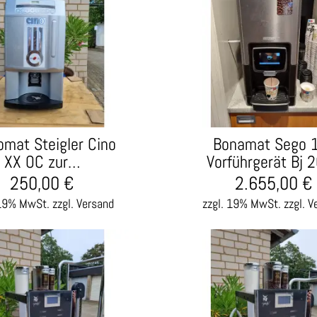
omat Steigler Cino
Bonamat Sego 
XX OC zur…
Vorführgerät Bj 
250,00
€
2.655,00
€
 19% MwSt.
zzgl. Versand
zzgl. 19% MwSt.
zzgl. V