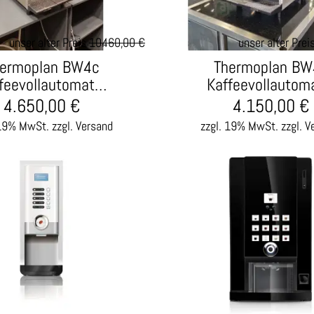
unser alter Preis
10.460,00 €
unser alter Prei
ermoplan BW4c
Thermoplan BW
feevollautomat…
Kaffeevollautom
4.650,00
€
4.150,00
€
 19% MwSt.
zzgl. Versand
zzgl. 19% MwSt.
zzgl. V