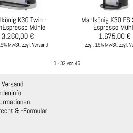
lkönig K30 Twin -
Mahlkönig K30 ES 
nEspresso Mühle
Espresso Müh
3.260,00
€
1.675,00
€
 19% MwSt.
zzgl. Versand
zzgl. 19% MwSt.
zzgl. V
1
-
32
von 46
 Versand
ndeninfo
ormationen
recht & -Formular