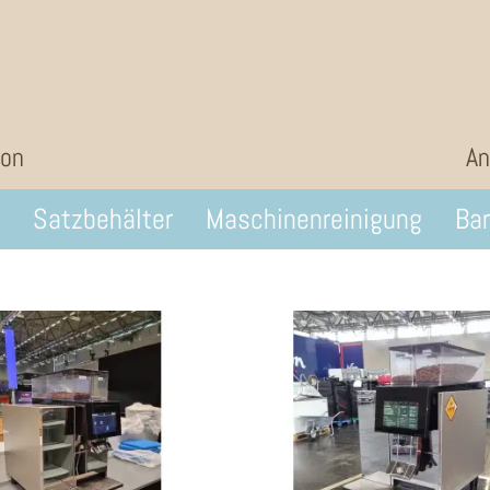
ion
An
Satzbehälter
Maschinenreinigung
Bar
56%