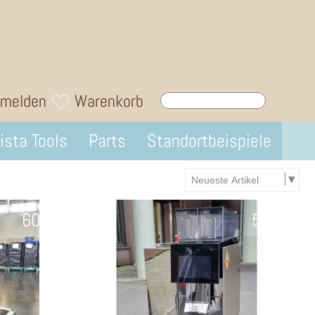
melden
Warenkorb
ista Tools
Parts
Standortbeispiele
60%
58%