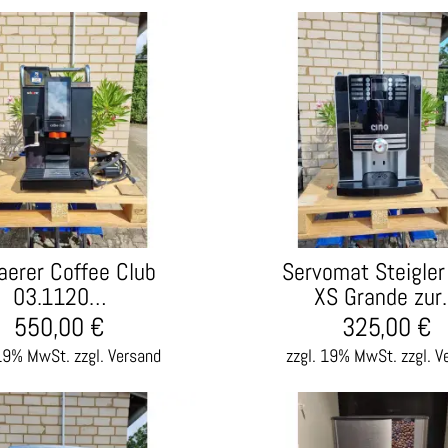
aerer Coffee Club
Servomat Steigler
03.1120…
XS Grande zu
550,00
€
325,00
€
 19% MwSt.
zzgl. Versand
zzgl. 19% MwSt.
zzgl. V