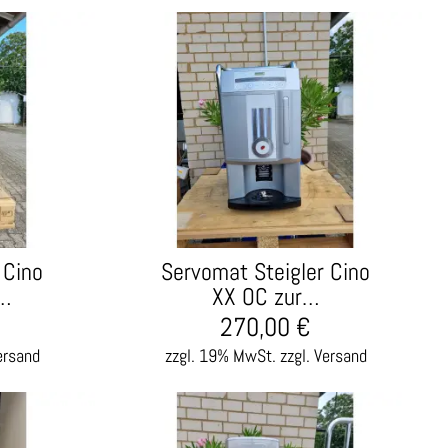
 Cino
Servomat Steigler Cino
r…
XX OC zur…
270,00
€
ersand
zzgl. 19% MwSt.
zzgl. Versand