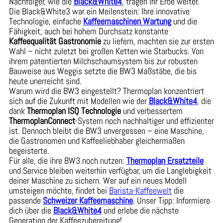
Nachfolger, wie die
Black&White4
, tragen ihr Erbe weiter.
Die Black&White3 war ein Meilenstein: Ihre innovative
Technologie, einfache
Kaffeemaschinen Wartung
und die
Fähigkeit, auch bei hohem Durchsatz konstante
Kaffeequalität Gastronomie
zu liefern, machten sie zur ersten
Wahl – nicht zuletzt bei großen Ketten wie Starbucks. Von
ihrem patentierten Milchschaumsystem bis zur robusten
Bauweise aus Weggis setzte die BW3 Maßstäbe, die bis
heute unerreicht sind.
Warum wird die BW3 eingestellt? Thermoplan konzentriert
sich auf die Zukunft mit Modellen wie der
Black&White4
, die
dank
Thermoplan ISQ Technologie
und verbessertem
ThermoplanConnect
-System noch nachhaltiger und effizienter
ist. Dennoch bleibt die BW3 unvergessen – eine Maschine,
die Gastronomen und Kaffeeliebhaber gleichermaßen
begeisterte.
Für alle, die ihre BW3 noch nutzen:
Thermoplan Ersatzteile
und Service bleiben weiterhin verfügbar, um die Langlebigkeit
deiner Maschine zu sichern. Wer auf ein neues Modell
umsteigen möchte, findet bei
Barista-Kaffeewelt
die
passende
Schweizer Kaffeemaschine
. Unser Tipp: Informiere
dich über die
Black&White4
und erlebe die nächste
Generation der Kaffeezubereitung!