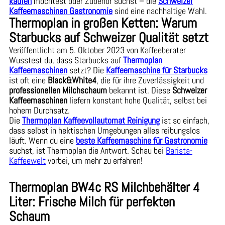
kaufen
möchtest oder Zubehör suchst – die
Schweizer
Kaffeemaschinen Gastronomie
sind eine nachhaltige Wahl.
Thermoplan in großen Ketten: Warum
Starbucks auf Schweizer Qualität setzt
Veröffentlicht am 5. Oktober 2023 von Kaffeeberater
Wusstest du, dass Starbucks auf
Thermoplan
Kaffeemaschinen
setzt? Die
Kaffeemaschine für Starbucks
ist oft eine
Black&White4
, die für ihre Zuverlässigkeit und
professionellen Milchschaum
bekannt ist. Diese
Schweizer
Kaffeemaschinen
liefern konstant hohe Qualität, selbst bei
hohem Durchsatz.
Die
Thermoplan Kaffeevollautomat Reinigung
ist so einfach,
dass selbst in hektischen Umgebungen alles reibungslos
läuft. Wenn du eine
beste Kaffeemaschine für Gastronomie
suchst, ist Thermoplan die Antwort. Schau bei
Barista-
Kaffeewelt
vorbei, um mehr zu erfahren!
Thermoplan BW4c RS Milchbehälter 4
Liter: Frische Milch für perfekten
Schaum