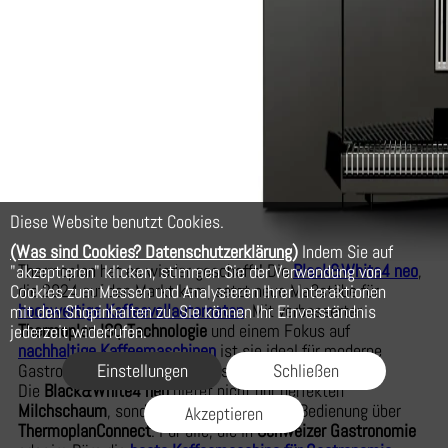
Diese Website benutzt Cookies.
(Was sind Cookies? Datenschutzerklärung)
Indem Sie auf
Thermoplan hat es wieder geschafft! Die
Black&White4 neo
,
"akzeptieren" klicken, stimmen Sie der Verwendung von
die 2024 auf den Markt kam, setzt neue Maßstäbe für
Cookies zum Messen und Analysieren Ihrer Interaktionen
hochwertige Kaffeevollautomaten
. Mit verbesserter
mit den Shopinhalten zu. Sie können Ihr Einverständnis
Thermoplan ISQ Technologie
und einem Fokus auf
jederzeit widerrufen.
nachhaltige Kaffeemaschinen
ist sie ideal für moderne
Gastronomiebetriebe und Büros.
Einstellungen
Schließen
Die
Black&White4 neo
bietet nicht nur perfekten
Milchschaum
, sondern auch eine intuitive Bedienung über
Akzeptieren
ThermoplanConnect
. Für alle, die in
Schweizer Gastronomie