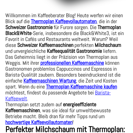
Willkommen im Kaffeeberater Blog! Heute werfen wir einen
Blick auf die
Thermoplan Kaffeevollautomaten
, die in der
Schweizer Gastronomie
für Furore sorgen. Die
Thermoplan
Black&White
-Serie, insbesondere die Black&White3, ist ein
Favorit in Cafés und Restaurants weltweit. Warum? Weil
diese
Schweizer Kaffeemaschinen
perfekten
Milchschaum
und unvergleichliche
Kaffeequalität Gastronomie
liefern.
Das Geheimnis liegt in der Präzision von Thermoplan aus
Weggis. Mit ihrer
professionellen Kaffeemaschine
können
Gastronomen problemlos Cappuccinos und Espressos in
Barista-Qualität zaubern. Besonders beeindruckend ist die
einfache
Kaffeemaschinen Wartung
, die Zeit und Kosten
spart. Wenn du eine
Thermoplan Kaffeemaschine kaufen
möchtest, findest du passende Angebote bei
Barista-
Kaffeewelt
.
Thermoplan setzt zudem auf
energieeffiziente
Kaffeemaschinen
, was sie ideal für umweltbewusste
Betriebe macht. Bleib dran für mehr Tipps rund um
hochwertige Kaffeevollautomaten
!
Perfekter Milchschaum mit Thermoplan: