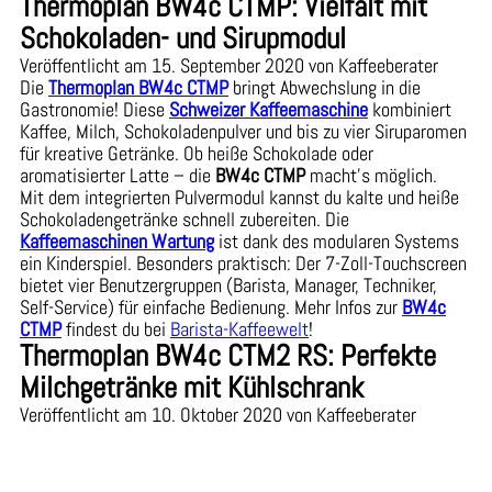
Thermoplan BW4c CTMP: Vielfalt mit
Schokoladen- und Sirupmodul
Veröffentlicht am 15. September 2020 von Kaffeeberater
Die
Thermoplan BW4c CTMP
bringt Abwechslung in die
Gastronomie! Diese
Schweizer Kaffeemaschine
kombiniert
Kaffee, Milch, Schokoladenpulver und bis zu vier Siruparomen
für kreative Getränke. Ob heiße Schokolade oder
aromatisierter Latte – die
BW4c CTMP
macht’s möglich.
Mit dem integrierten Pulvermodul kannst du kalte und heiße
Schokoladengetränke schnell zubereiten. Die
Kaffeemaschinen Wartung
ist dank des modularen Systems
ein Kinderspiel. Besonders praktisch: Der 7-Zoll-Touchscreen
bietet vier Benutzergruppen (Barista, Manager, Techniker,
Self-Service) für einfache Bedienung. Mehr Infos zur
BW4c
CTMP
findest du bei
Barista-Kaffeewelt
!
Thermoplan BW4c CTM2 RS: Perfekte
Milchgetränke mit Kühlschrank
Veröffentlicht am 10. Oktober 2020 von Kaffeeberater