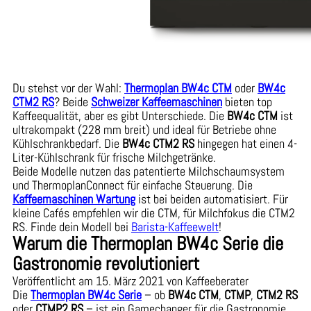
Du stehst vor der Wahl:
Thermoplan BW4c CTM
oder
BW4c
CTM2 RS
? Beide
Schweizer Kaffeemaschinen
bieten top
Kaffeequalität, aber es gibt Unterschiede. Die
BW4c CTM
ist
ultrakompakt (228 mm breit) und ideal für Betriebe ohne
Kühlschrankbedarf. Die
BW4c CTM2 RS
hingegen hat einen 4-
Liter-Kühlschrank für frische Milchgetränke.
Beide Modelle nutzen das patentierte Milchschaumsystem
und ThermoplanConnect für einfache Steuerung. Die
Kaffeemaschinen Wartung
ist bei beiden automatisiert. Für
kleine Cafés empfehlen wir die CTM, für Milchfokus die CTM2
RS. Finde dein Modell bei
Barista-Kaffeewelt
!
Warum die Thermoplan BW4c Serie die
Gastronomie revolutioniert
Veröffentlicht am 15. März 2021 von Kaffeeberater
Die
Thermoplan BW4c Serie
– ob
BW4c CTM
,
CTMP
,
CTM2 RS
oder
CTMP2 RS
– ist ein Gamechanger für die Gastronomie.