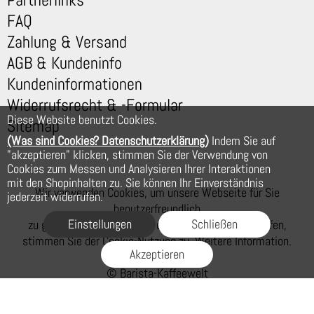
FAQ
Zahlung & Versand
AGB & Kundeninfo
Kundeninformationen
Widerrufsrecht & -Formular
Diese Website benutzt Cookies.
Sitemap
(Was sind Cookies? Datenschutzerklärung)
Indem Sie auf
"akzeptieren" klicken, stimmen Sie der Verwendung von
Cookies zum Messen und Analysieren Ihrer Interaktionen
mit den Shopinhalten zu. Sie können Ihr Einverständnis
Wir verwenden Cookies, um unsere Webseite für Sie
jederzeit widerrufen.
benutzerfreundlich
Einstellungen
Schließen
zu gestalten. Wenn Sie auf der Webseite weiter surfen,
stimmen Sie der Cookie-Nutzung zu. Weitere Information.
Akzeptieren
© Barista-Kaffeewelt