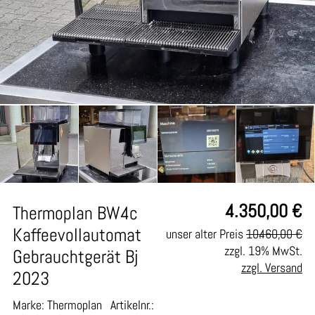
4.350,00
€
Thermoplan BW4c
Kaffeevollautomat
unser alter Preis
10.460,00 €
zzgl. 19% MwSt.
Gebrauchtgerät Bj
zzgl. Versand
2023
Marke: Thermoplan
Artikelnr.: