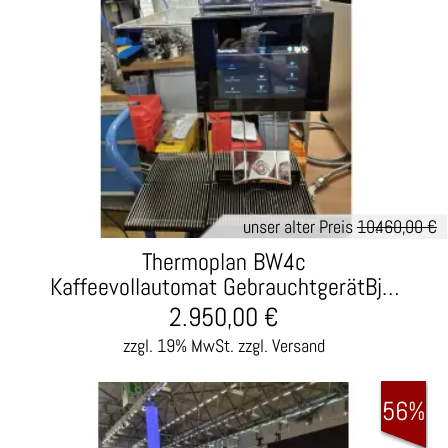
unser alter Preis
10.460,00 €
Thermoplan BW4c
Kaffeevollautomat GebrauchtgerätBj…
2.950,00
€
zzgl. 19% MwSt.
zzgl. Versand
56%