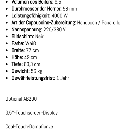
Volumen des Boilers:
9,5 l
Durchmesser der Hörner:
58 mm
Leistungsfähigkeit:
4000 W
Art der Cappuccino-Zubereitung:
Handbuch / Panarello
Nennspannung:
220/380 V
Bildschirm:
Nein
Farbe:
Weiß
Breite:
77 cm
Höhe:
49 cm
Tiefe:
63,3 cm
Gewicht:
56 kg
Gewährleistungsfrist:
1 Jahr
Optional AB200
3,5‘‘-Touchscreen-Display
Cool-Touch-Dampflanze