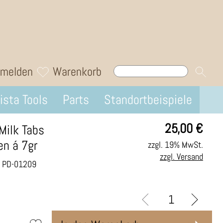
melden
Warenkorb
ista Tools
Parts
Standortbeispiele
25,00
€
Milk Tabs
en á 7gr
zzgl. 19% MwSt.
zzgl. Versand
.: PD-01209