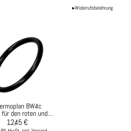
▸Widerrufsbelehrung
ermoplan BW4c
 für den roten und…
12,45
€
 19% MwSt.
zzgl. Versand