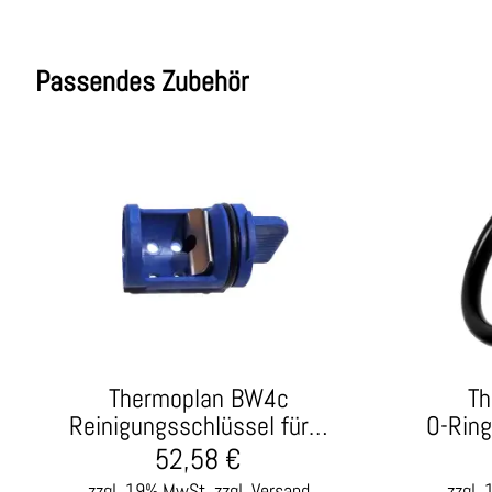
Passendes Zubehör
Thermoplan BW4c
Th
Reinigungsschlüssel für…
O-Ring
52,58
€
zzgl. 19% MwSt.
zzgl. Versand
zzgl.