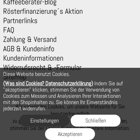
Kaffeeberater-Blog
Rösterfinanzierung´s Aktion
Partnerlinks
FAQ
Zahlung & Versand
AGB & Kundeninfo
Kundeninformationen
Widerrufsrecht & -Formular
Diese Website benutzt Cookies.
Sitemap
(Was sind Cookies? Datenschutzerklärung)
Indem Sie auf
"akzeptieren" klicken, stimmen Sie der Verwendung von
Cookies zum Messen und Analysieren Ihrer Interaktionen
mit den Shopinhalten zu. Sie können Ihr Einverständnis
Wir verwenden Cookies, um unsere Webseite für Sie
jederzeit widerrufen.
benutzerfreundlich
Einstellungen
Schließen
zu gestalten. Wenn Sie auf der Webseite weiter surfen,
stimmen Sie der Cookie-Nutzung zu. Weitere Information.
Akzeptieren