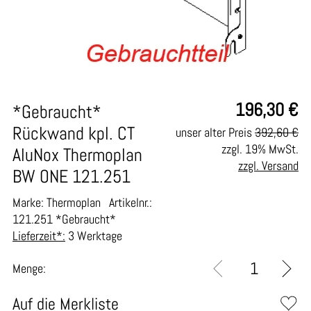
196,30
€
*Gebraucht*
Rückwand kpl. CT
unser alter Preis
392,60 €
zzgl. 19% MwSt.
AluNox Thermoplan
zzgl. Versand
BW ONE 121.251
Marke: Thermoplan
Artikelnr.:
121.251 *Gebraucht*
Lieferzeit*:
3 Werktage
Menge:
Auf die Merkliste