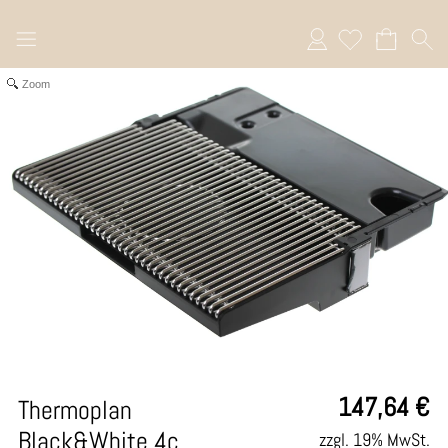
Anmelden
Zoom
147,64
€
Thermoplan
Black&White 4c
zzgl. 19% MwSt.