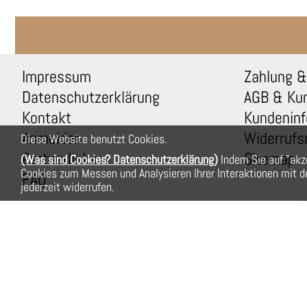
Impressum
Zahlung &
Datenschutzerklärung
AGB & Ku
Kontakt
Kundeninf
Anmelden
Widerrufs
Diese Website benutzt Cookies.
Partnerlinks
Sitemap
(Was sind Cookies? Datenschutzerklärung)
Indem Sie auf "akz
Cookies zum Messen und Analysieren Ihrer Interaktionen mit de
FAQ
jederzeit widerrufen.
Wi