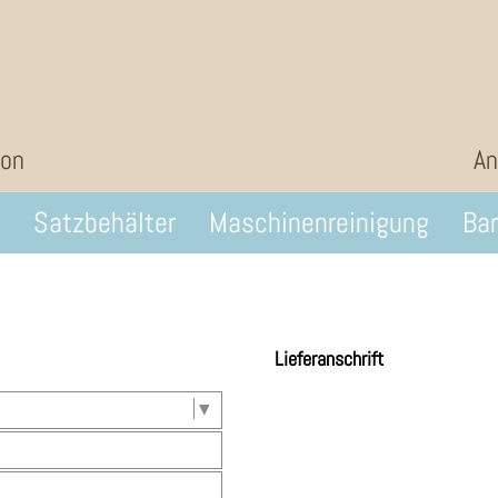
ion
An
Satzbehälter
Maschinenreinigung
Bar
Lieferanschrift