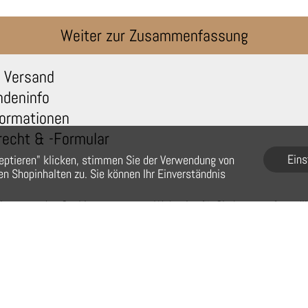
Weiter zur Zusammenfassung
 Versand
ndeninfo
ormationen
recht & -Formular
Eins
eptieren" klicken, stimmen Sie der Verwendung von
n Shopinhalten zu. Sie können Ihr Einverständnis
r verwenden Cookies, um unsere Webseite für Sie benutzerfreundl
zu gestalten. Wenn Sie auf der Webseite weiter surfen,
stimmen Sie der Cookie-Nutzung zu. Weitere Information.
© Barista-Kaffeewelt