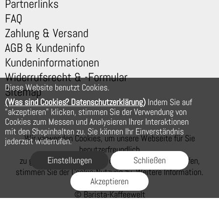
Partnerlinks
FAQ
Zahlung & Versand
AGB & Kundeninfo
Kundeninformationen
Widerrufsrecht & -Formular
Diese Website benutzt Cookies.
Sitemap
(Was sind Cookies? Datenschutzerklärung)
Indem Sie auf
"akzeptieren" klicken, stimmen Sie der Verwendung von
Cookies zum Messen und Analysieren Ihrer Interaktionen
mit den Shopinhalten zu. Sie können Ihr Einverständnis
Wir verwenden Cookies, um unsere Webseite für Sie
jederzeit widerrufen.
benutzerfreundlich
Einstellungen
Schließen
zu gestalten. Wenn Sie auf der Webseite weiter surfen,
stimmen Sie der Cookie-Nutzung zu. Weitere Information.
Akzeptieren
© Barista-Kaffeewelt