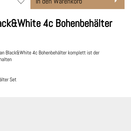
In den Warenkorb
ack&White 4c Bohenbehälter
an Black&White 4c Bohenbehälter komplett ist der
halten
lter Set