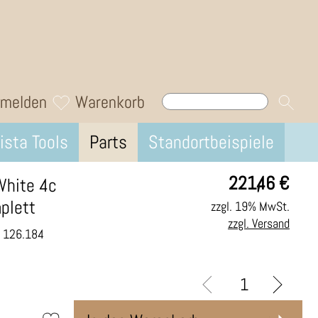
melden
Warenkorb
ista Tools
Parts
Standortbeispiele
221,46
€
White 4c
plett
zzgl. 19% MwSt.
zzgl. Versand
.: 126.184