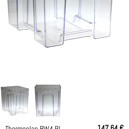
147,64
€
Thermoplan BW4 RL