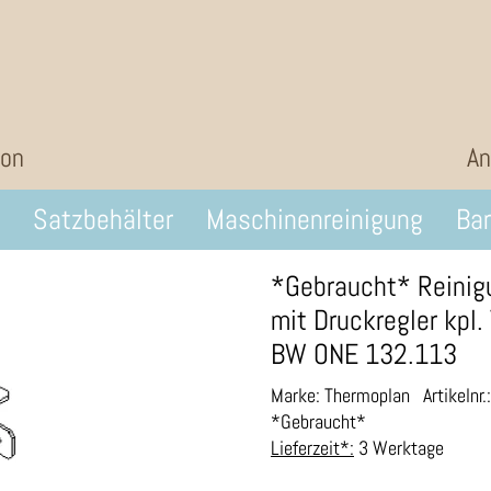
ion
An
Satzbehälter
Maschinenreinigung
Bar
*Gebraucht* Reinig
mit Druckregler kpl
BW ONE 132.113
Marke: Thermoplan
Artikelnr
*Gebraucht*
Lieferzeit*:
3 Werktage