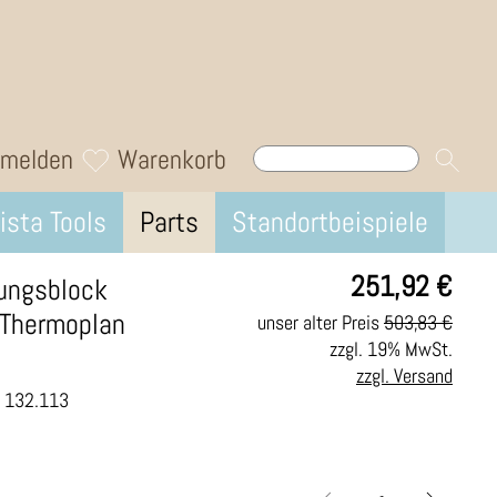
melden
Warenkorb
ista Tools
Parts
Standortbeispiele
251,92
€
ungsblock
. Thermoplan
unser alter Preis
503,83 €
zzgl. 19% MwSt.
zzgl. Versand
.: 132.113