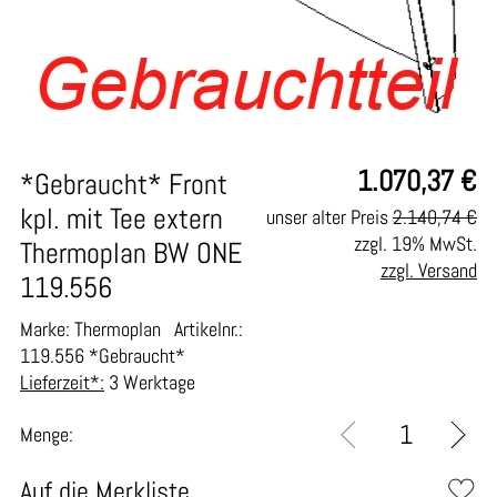
1.070,37
€
*Gebraucht* Front
kpl. mit Tee extern
unser alter Preis
2.140,74 €
zzgl. 19% MwSt.
Thermoplan BW ONE
zzgl. Versand
119.556
Marke: Thermoplan
Artikelnr.:
119.556 *Gebraucht*
Lieferzeit*:
3 Werktage
Menge:
Auf die Merkliste