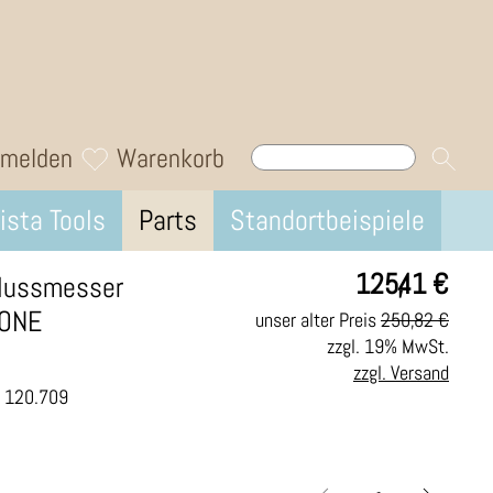
melden
Warenkorb
ista Tools
Parts
Standortbeispiele
125,41
€
flussmesser
 ONE
unser alter Preis
250,82 €
zzgl. 19% MwSt.
zzgl. Versand
.: 120.709