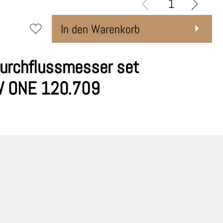
In den Warenkorb
urchflussmesser set
W ONE 120.709