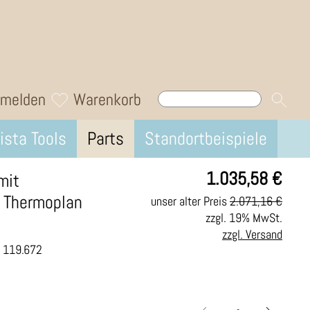
melden
Warenkorb
ista Tools
Parts
Standortbeispiele
1.035,58
€
mit
t Thermoplan
unser alter Preis
2.071,16 €
zzgl. 19% MwSt.
zzgl. Versand
.: 119.672