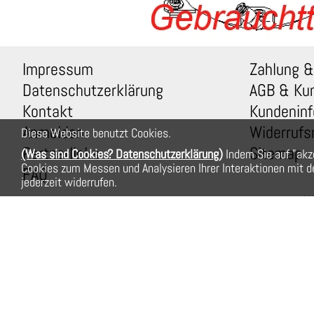
Impressum
Zahlung &
Datenschutzerklärung
AGB & Ku
Kontakt
Kundeninf
Anmelden
Widerrufs
Diese Website benutzt Cookies.
Partnerlinks
Sitemap
(Was sind Cookies? Datenschutzerklärung)
Indem Sie auf "akz
Cookies zum Messen und Analysieren Ihrer Interaktionen mit de
FAQ
jederzeit widerrufen.
Wi