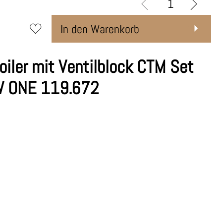
In den Warenkorb
iler mit Ventilblock CTM Set
W ONE 119.672