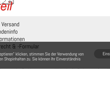
 Versand
ndeninfo
ormationen
recht & -Formular
Eins
eptieren" klicken, stimmen Sie der Verwendung von
n Shopinhalten zu. Sie können Ihr Einverständnis
r verwenden Cookies, um unsere Webseite für Sie benutzerfreundl
zu gestalten. Wenn Sie auf der Webseite weiter surfen,
stimmen Sie der Cookie-Nutzung zu. Weitere Information.
© Barista-Kaffeewelt