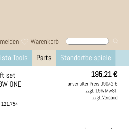
melden
Warenkorb
ista Tools
Parts
Standortbeispiele
195,21
€
ft set
 BW ONE
unser alter Preis
390,42 €
zzgl. 19% MwSt.
zzgl. Versand
.: 121.754