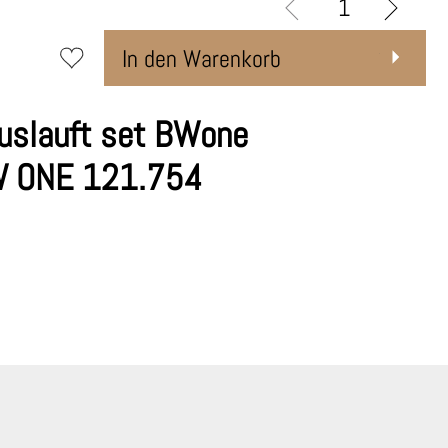
In den Warenkorb
uslauft set BWone
W ONE 121.754