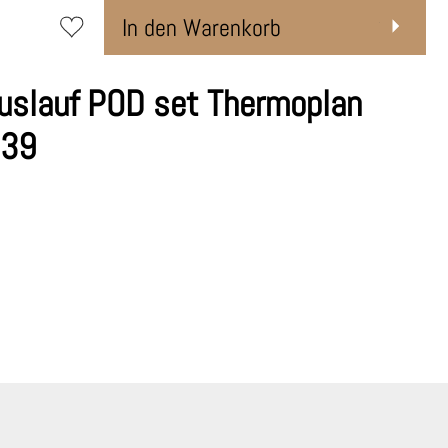
In den Warenkorb
uslauf POD set Thermoplan
539