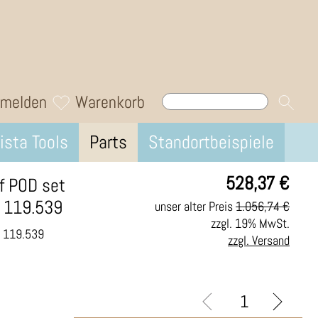
melden
Warenkorb
ista Tools
Parts
Standortbeispiele
528,37
€
f POD set
 119.539
unser alter Preis
1.056,74 €
zzgl. 19% MwSt.
.: 119.539
zzgl. Versand