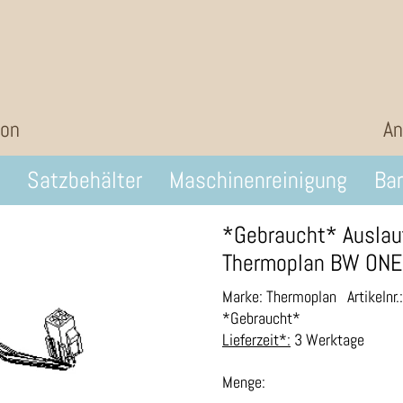
ion
An
Satzbehälter
Maschinenreinigung
Bar
*Gebraucht* Auslau
Thermoplan BW ONE
Marke: Thermoplan
Artikelnr
*Gebraucht*
Lieferzeit*:
3 Werktage
Menge: