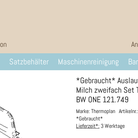
ion
An
Satzbehälter
Maschinenreinigung
Bar
*Gebraucht* Auslau
Milch zweifach Set
BW ONE 121.749
Marke: Thermoplan
Artikelnr
*Gebraucht*
Lieferzeit*:
3 Werktage