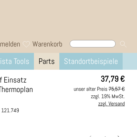
melden
Warenkorb
ista Tools
Parts
Standortbeispiele
37,79
€
f Einsatz
 Thermoplan
unser alter Preis
75,57 €
zzgl. 19% MwSt.
zzgl. Versand
.: 121.749