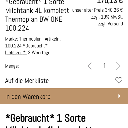
170,13
€
*Gebraucht* 1 Sorte
Milchtank 4L komplett
unser alter Preis
340,26 €
zzgl. 19% MwSt.
Thermoplan BW ONE
zzgl. Versand
100.224
Marke: Thermoplan
Artikelnr.:
100.224 *Gebraucht*
Lieferzeit*:
3 Werktage
Menge:
Auf die Merkliste
In den Warenkorb
*Gebraucht* 1 Sorte