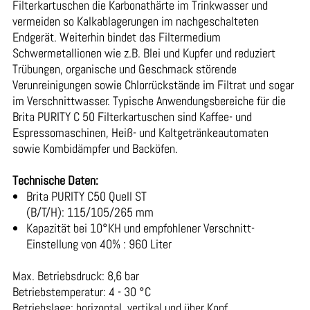
Filterkartuschen die Karbonathärte im Trinkwasser und
vermeiden so Kalkablagerungen im nachgeschalteten
Endgerät. Weiterhin bindet das Filtermedium
Schwermetallionen wie z.B. Blei und Kupfer und reduziert
Trübungen, organische und Geschmack störende
Verunreinigungen sowie Chlorrückstände im Filtrat und sogar
im Verschnittwasser. Typische Anwendungsbereiche für die
Brita PURITY C 50 Filterkartuschen sind Kaffee- und
Espressomaschinen, Heiß- und Kaltgetränkeautomaten
sowie Kombidämpfer und Backöfen.
Technische Daten:
Brita PURITY C50 Quell ST
(B/T/H): 115/105/265 mm
Kapazität bei 10°KH und empfohlener Verschnitt-
Einstellung von 40% : 960 Liter
Max. Betriebsdruck: 8,6 bar
Betriebstemperatur: 4 - 30 °C
Betriebslage: horizontal, vertikal und über Kopf