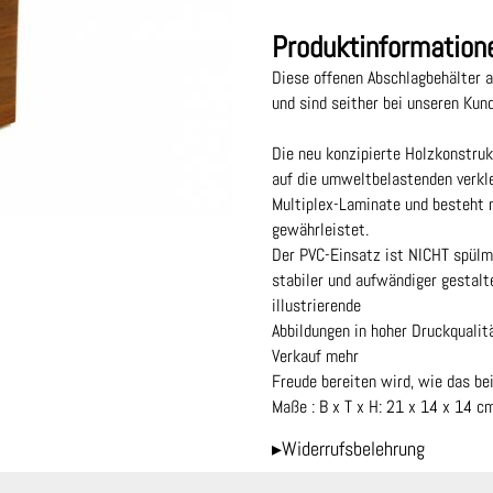
Produktinformation
Diese offenen Abschlagbehälter 
und sind seither bei unseren Kund
Die neu konzipierte Holzkonstrukt
auf die umweltbelastenden verkl
Multiplex-Laminate und besteht n
gewährleistet.
Der PVC-Einsatz ist NICHT spülma
stabiler und aufwändiger gestalt
illustrierende
Abbildungen in hoher Druckqualit
Verkauf mehr
Freude bereiten wird, wie das bei
Maße : B x T x H: 21 x 14 x 14 c
▸Widerrufsbelehrung