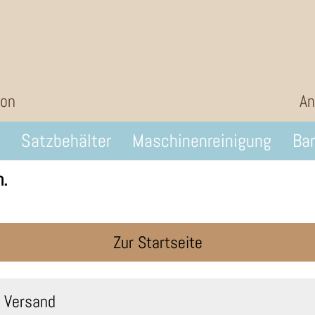
ion
An
Satzbehälter
Maschinenreinigung
Bar
m.
Zur Startseite
 Versand